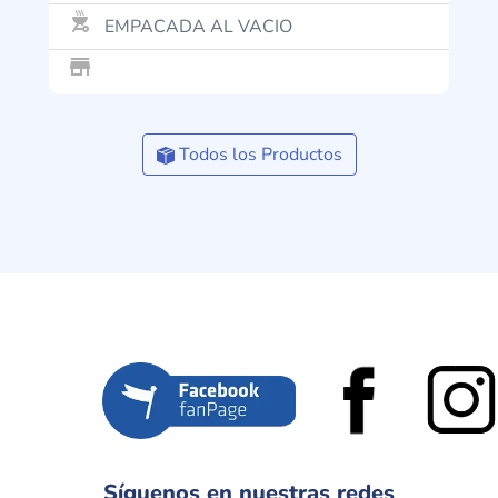
outdoor_grill
EMPACADA AL VACIO
store_mall_directory
Todos los Productos
Síguenos en nuestras redes