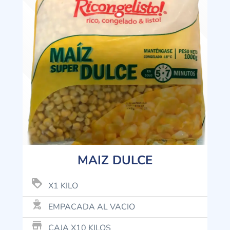
MAIZ DULCE
loyalty
X1 KILO
outdoor_grill
EMPACADA AL VACIO
store_mall_directory
CAJA X10 KILOS