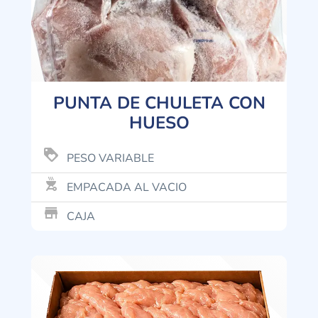
PUNTA DE CHULETA CON
HUESO
loyalty
PESO VARIABLE
outdoor_grill
EMPACADA AL VACIO
store_mall_directory
CAJA