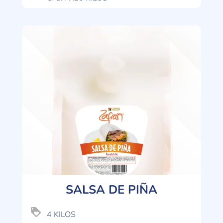
SALSA DE PIÑA
loyalty
4 KILOS