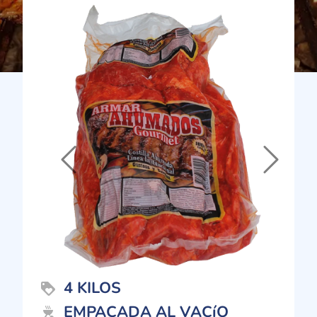
Previous
Next
4 KILOS
loyalty
EMPACADA AL VACíO
outdoor_grill