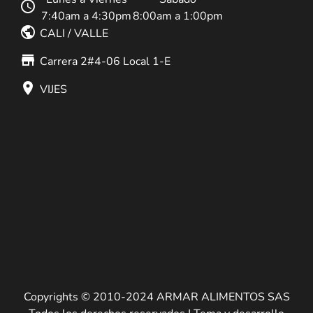
schedule
7:40am a 4:30pm
8:00am a 1:00pm
public
CALI / VALLE
store_mall_directory
Carrera 2#4-06 Local 1-E
place
VIJES
Copyrights © 2010-2024 ARMAR ALIMENTOS SAS