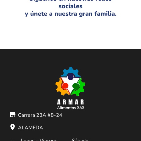
sociales
y únete a nuestra gran familia.
store_mall_directory
Carrera 23A #8-24
place
ALAMEDA
Lunes a Viernes
Sábado