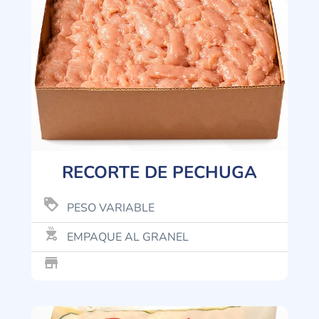
RECORTE DE PECHUGA
loyalty
PESO VARIABLE
outdoor_grill
EMPAQUE AL GRANEL
store_mall_directory