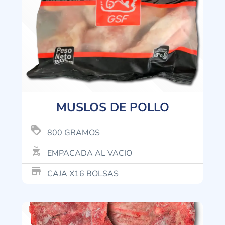
MUSLOS DE POLLO
loyalty
800 GRAMOS
outdoor_grill
EMPACADA AL VACIO
store_mall_directory
CAJA X16 BOLSAS