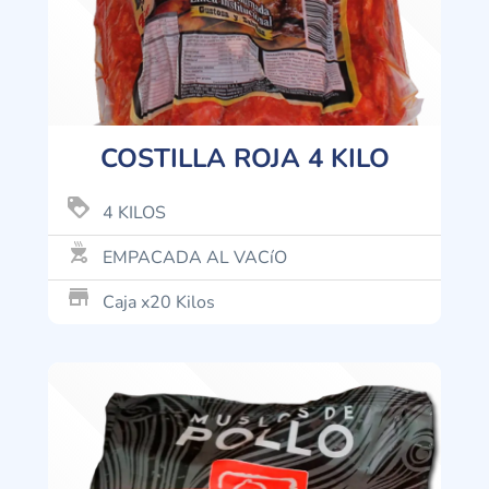
COSTILLA ROJA 4 KILO
loyalty
4 KILOS
outdoor_grill
EMPACADA AL VACíO
store_mall_directory
Caja x20 Kilos