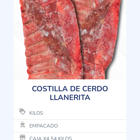
COSTILLA DE CERDO
LLANERITA
loyalty
KILOS
outdoor_grill
EMPACADO
store_mall_directory
CAJA X4.54 KILOS