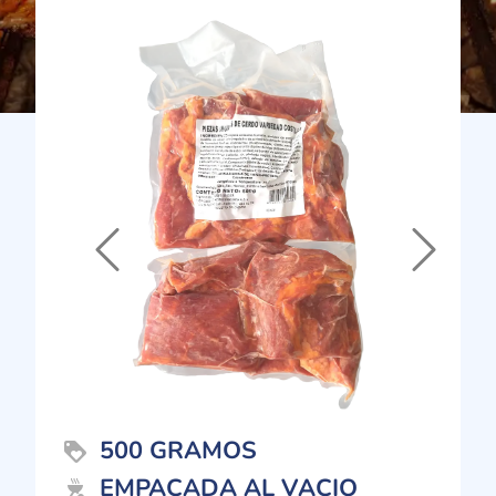
Previous
Next
500 GRAMOS
loyalty
EMPACADA AL VACIO
outdoor_grill