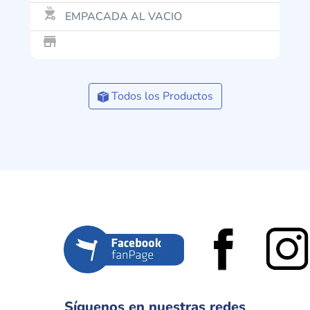
outdoor_grill
EMPACADA AL VACIO
store_mall_directory
Todos los Productos
Síguenos en nuestras redes