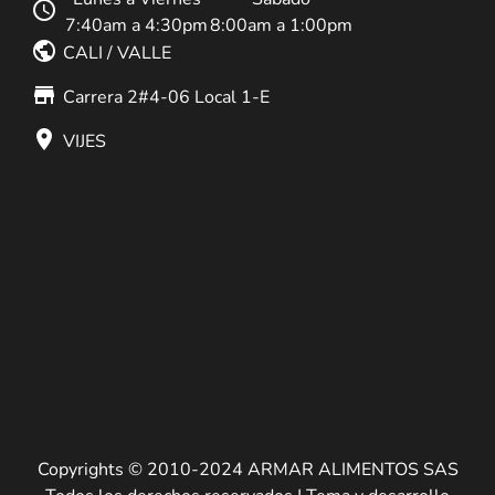
schedule
7:40am a 4:30pm
8:00am a 1:00pm
public
CALI / VALLE
store_mall_directory
Carrera 2#4-06 Local 1-E
place
VIJES
Copyrights © 2010-2024 ARMAR ALIMENTOS SAS