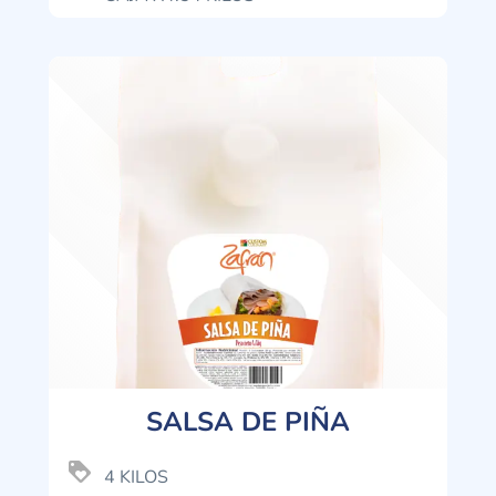
SALSA DE PIÑA
loyalty
4 KILOS