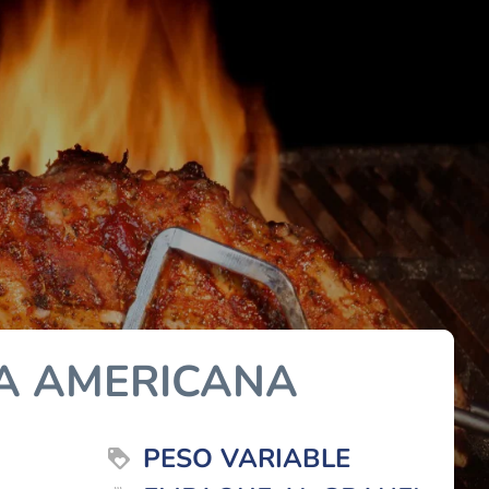
DA AMERICANA
PESO VARIABLE
loyalty