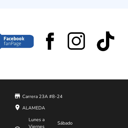
store_mall_directory
Carrera 23A #8-24
place
ALAMEDA
Lunes a
Sábado
Viernes