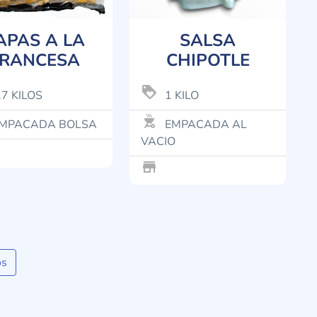
APAS A LA
SALSA
FRANCESA
CHIPOTLE
loyalty
.7 KILOS
1 KILO
outdoor_grill
MPACADA BOLSA
EMPACADA AL
VACIO
store_mall_directory
os