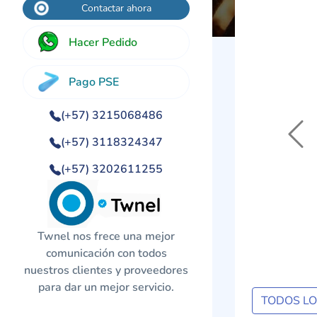
Contactar ahora
Hacer Pedido
Pago PSE
(+57) 3215068486
Previo
(+57) 3118324347
(+57) 3202611255
Twnel nos frece una mejor
comunicación con todos
nuestros clientes y proveedores
para dar un mejor servicio.
TODOS L