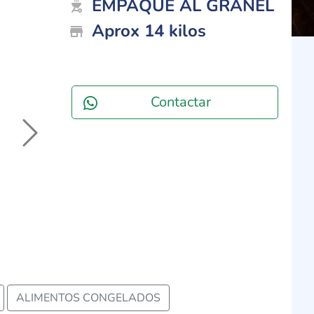
EMPAQUE AL GRANEL
outdoor_grill
Aprox 14 kilos
store_mall_directory
Contactar
Next
ALIMENTOS CONGELADOS