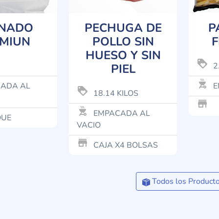
NADO
PECHUGA DE
P
MIUN
POLLO SIN
HUESO Y SIN
loyalty
2
PIEL
outdoor_grill
ADA AL
E
loyalty
18.14 KILOS
store_mall_directory
outdoor_grill
EMPACADA AL
QUE
VACIO
store_mall_directory
CAJA X4 BOLSAS
Todos los Product