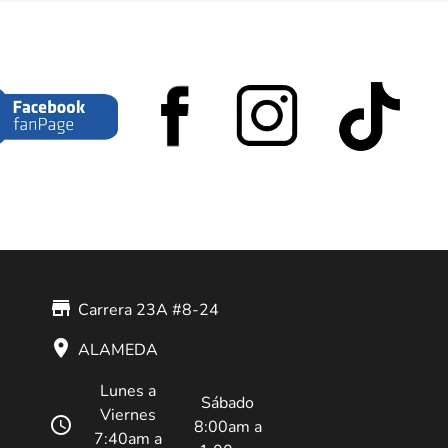
store_mall_directory
Carrera 23A #8-24
place
ALAMEDA
Lunes a
Sábado
Viernes
schedule
8:00am a
7:40am a