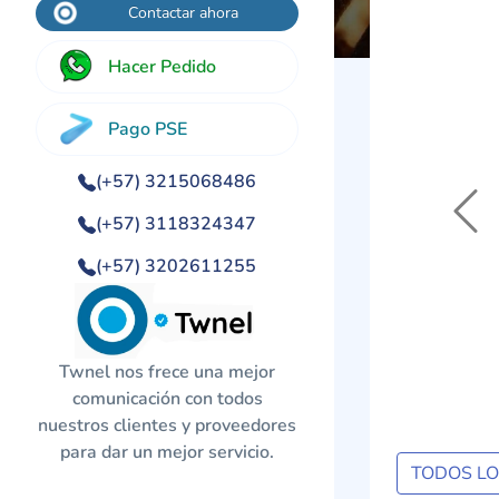
Contactar ahora
Hacer Pedido
Pago PSE
(+57) 3215068486
Previo
(+57) 3118324347
(+57) 3202611255
Twnel nos frece una mejor
comunicación con todos
nuestros clientes y proveedores
para dar un mejor servicio.
TODOS L