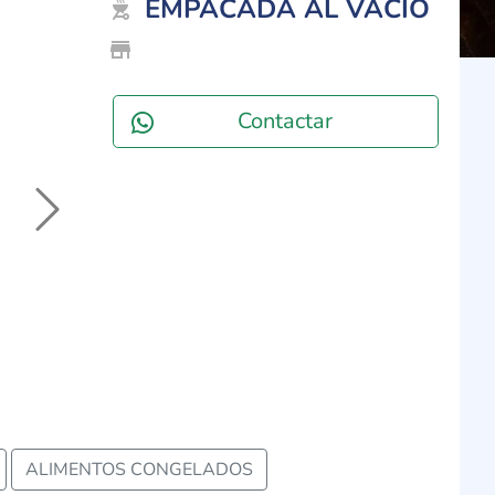
EMPACADA AL VACIO
outdoor_grill
store_mall_directory
Contactar
Next
ALIMENTOS CONGELADOS