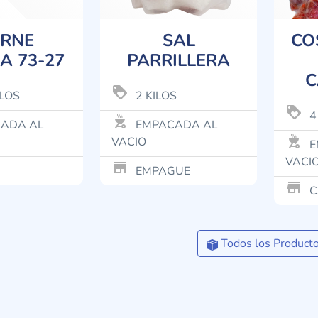
RNE
SAL
CO
A 73-27
PARRILLERA
C
loyalty
ILOS
2 KILOS
loyalty
4
outdoor_grill
ADA AL
EMPACADA AL
outdoor_grill
VACIO
E
VACI
store_mall_directory
EMPAGUE
store_mall_directory
C
Todos los Product