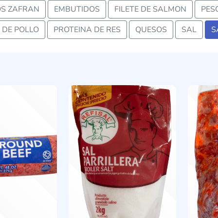
S ZAFRAN
EMBUTIDOS
FILETE DE SALMON
PES
 DE POLLO
PROTEINA DE RES
QUESOS
SAL
S