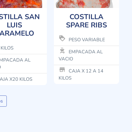
STILLA SAN
COSTILLA
LUIS
SPARE RIBS
ARAMELO
loyalty
PESO VARIABLE
 KILOS
outdoor_grill
EMPACADA AL
VACIO
MPACADA AL
O
store_mall_directory
CAJA X 12 A 14
KILOS
AJA X20 KILOS
os