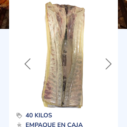
Previous
Next
40 KILOS
loyalty
EMPAQUE EN CAJA
outdoor_grill