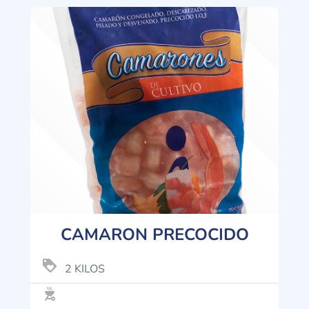
CAMARON PRECOCIDO
loyalty
2 KILOS
outdoor_grill