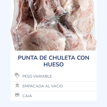
PUNTA DE CHULETA CON
HUESO
loyalty
PESO VARIABLE
outdoor_grill
EMPACADA AL VACIO
store_mall_directory
CAJA