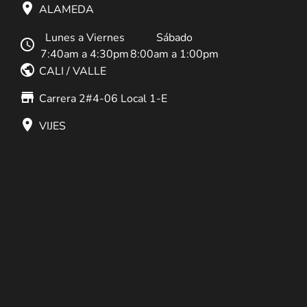
place
ALAMEDA
Lunes a Viernes
Sábado
schedule
7:40am a 4:30pm
8:00am a 1:00pm
public
CALI / VALLE
store_mall_directory
Carrera 2#4-06 Local 1-E
place
VIJES