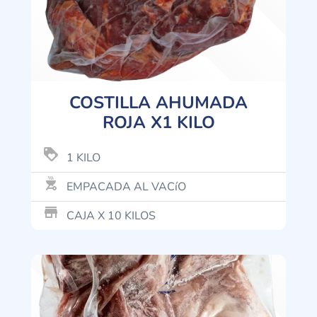
COSTILLA AHUMADA
ROJA X1 KILO
loyalty
1 KILO
outdoor_grill
EMPACADA AL VACíO
store_mall_directory
CAJA X 10 KILOS