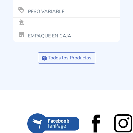
loyalty
PESO VARIABLE
outdoor_grill
store_mall_directory
EMPAQUE EN CAJA
Todos los Productos