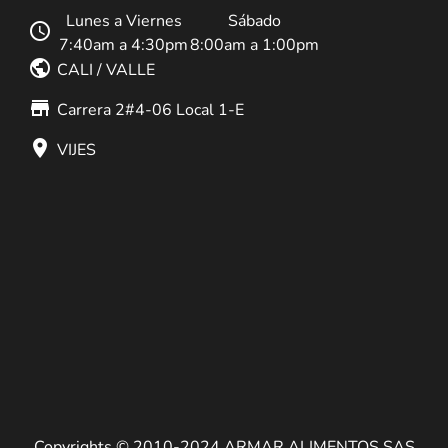
Lunes a Viernes
Sábado
schedule
7:40am a 4:30pm
8:00am a 1:00pm
public
CALI / VALLE
store_mall_directory
Carrera 2#4-06 Local 1-E
place
VIJES
Copyrights © 2010-2024 ARMAR ALIMENTOS SAS