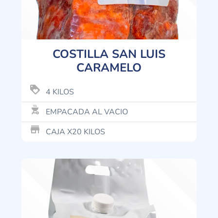
COSTILLA SAN LUIS
CARAMELO
loyalty
4 KILOS
outdoor_grill
EMPACADA AL VACIO
store_mall_directory
CAJA X20 KILOS