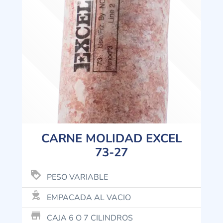
CARNE MOLIDAD EXCEL
73-27
loyalty
PESO VARIABLE
outdoor_grill
EMPACADA AL VACIO
store_mall_directory
CAJA 6 O 7 CILINDROS