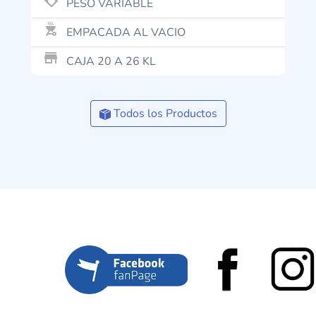
PESO VARIABLE
outdoor_grill
EMPACADA AL VACIO
store_mall_directory
CAJA 20 A 26 KL
Todos los Productos