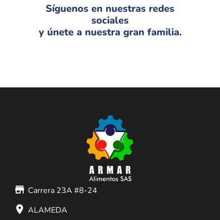
Síguenos en nuestras redes
sociales
y únete a nuestra gran familia.
store_mall_directory
Carrera 23A #8-24
place
ALAMEDA