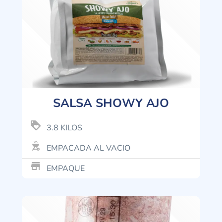
SALSA SHOWY AJO
loyalty
3.8 KILOS
outdoor_grill
EMPACADA AL VACIO
store_mall_directory
EMPAQUE